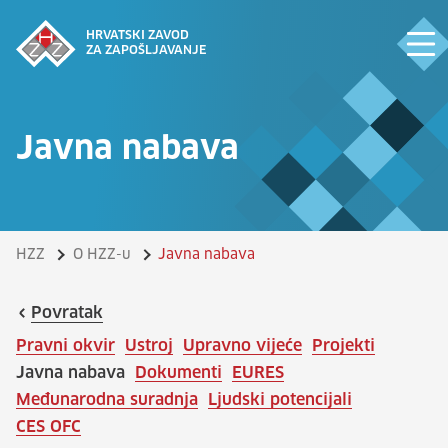
HRVATSKI ZAVOD
ZA ZAPOŠLJAVANJE
Javna nabava
HZZ
O HZZ-u
Javna nabava
Povratak
Pravni okvir
Ustroj
Upravno vijeće
Projekti
Javna nabava
Dokumenti
EURES
Međunarodna suradnja
Ljudski potencijali
CES OFC