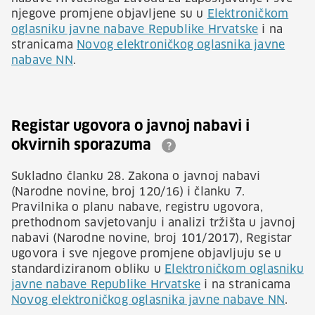
njegove promjene objavljene su u
Elektroničkom
oglasniku javne nabave Republike Hrvatske
i na
stranicama
Novog elektroničkog oglasnika javne
nabave NN
.
Registar ugovora o javnoj nabavi i
okvirnih sporazuma
?
Sukladno članku 28. Zakona o javnoj nabavi
(Narodne novine, broj 120/16) i članku 7.
Pravilnika o planu nabave, registru ugovora,
prethodnom savjetovanju i analizi tržišta u javnoj
nabavi (Narodne novine, broj 101/2017), Registar
ugovora i sve njegove promjene objavljuju se u
standardiziranom obliku u
Elektroničkom oglasniku
javne nabave Republike Hrvatske
i na stranicama
Novog elektroničkog oglasnika javne nabave NN
.