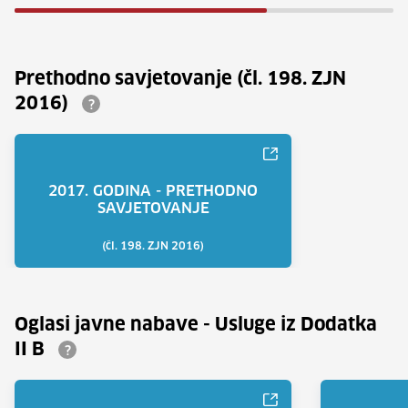
Prethodno savjetovanje (čl. 198. ZJN
2016)
?
2017. GODINA - PRETHODNO
SAVJETOVANJE
(čl. 198. ZJN 2016)
Oglasi javne nabave - Usluge iz Dodatka
II B
?