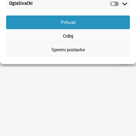
Oglašivački
Prihvati
Odbij
Spremi postavke
HRVATSKI ZAVOD ZA ZAPOŠLJAVANJE
Usluge
Obrasci
Natječaji
Publikacije HZZ-a
O HZZ-u
Uvjeti korištenja
Sezonski poslovi
Politika privatnosti
Kontakti
Digitalna pristupačnost