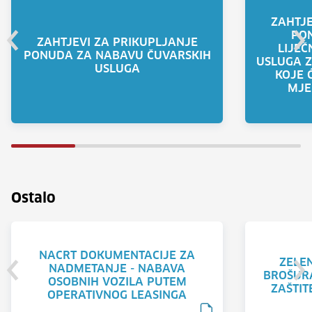
ZAHTJE
PO
ZAHTJEVI ZA PRIKUPLJANJE
LIJEČ
PONUDA ZA NABAVU ČUVARSKIH
USLUGA 
USLUGA
KOJE 
MJE
Ostalo
NACRT DOKUMENTACIJE ZA
ZELE
NADMETANJE - NABAVA
BROŠURA
OSOBNIH VOZILA PUTEM
ZAŠTIT
OPERATIVNOG LEASINGA