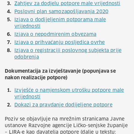
Zahtjev za dodjelu potpore male vrijednosti
Poslovni plan samozapošljavanja 2020
Izjava o dodijeljenim potporama male
vrijednosti
Izjava o nepodmirenim obvezama
Izjava o prihvaćanju posljedica ovrhe
Izjava o registraciji poslovnog subjekta prije
odobrenja
Dokumentacija za izvještavanje (popunjava se
nakon realizacije potpore)
Izvješće o namjenskom utrošku potpore male
vrijednosti
Dokazi za pravdanje dodijeljene potpore
Poziv se objavljuje na mrežnim stranicama Javne
ustanove Razvojne agencije Ličko-senjske županije
– LIRA-e kao davatelja potpore (dalje u tekstu: