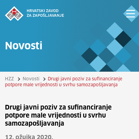
HRVATSKI ZAVOD
ZA ZAPOŠLJAVANJE
Novosti
HZZ
Novosti
Drugi javni poziv za sufinanciranje
potpore male vrijednosti u svrhu samozapošljavanja
Drugi javni poziv za sufinanciranje
potpore male vrijednosti u svrhu
samozapošljavanja
12. ožujka 2020.