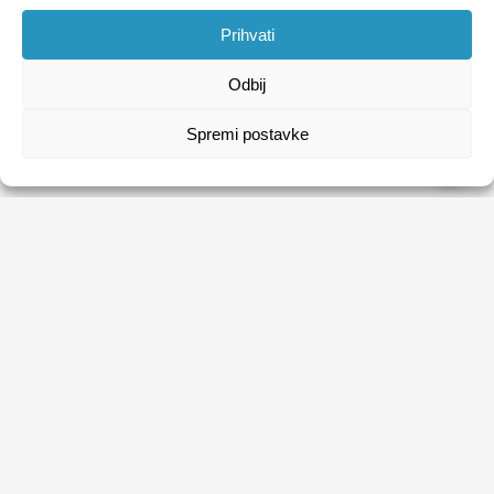
Prihvati
Odbij
Spremi postavke
HRVATSKI ZAVOD ZA ZAPOŠLJAVANJE
Usluge
Obrasci
Natječaji
Publikacije HZZ-a
O HZZ-u
Uvjeti korištenja
Sezonski poslovi
Politika privatnosti
Kontakti
Digitalna pristupačnost