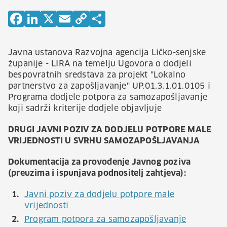
Javna ustanova Razvojna agencija Ličko-senjske
županije - LIRA na temelju Ugovora o dodjeli
bespovratnih sredstava za projekt "Lokalno
partnerstvo za zapošljavanje" UP.01.3.1.01.0105 i
Programa dodjele potpora za samozapošljavanje
koji sadrži kriterije dodjele objavljuje
DRUGI JAVNI POZIV ZA DODJELU POTPORE MALE
VRIJEDNOSTI U SVRHU SAMOZAPOŠLJAVANJA
Dokumentacija za provođenje Javnog poziva
(preuzima i ispunjava podnositelj zahtjeva)
:
Javni poziv za dodjelu potpore male
vrijednosti
Program potpora za samozapošljavanje