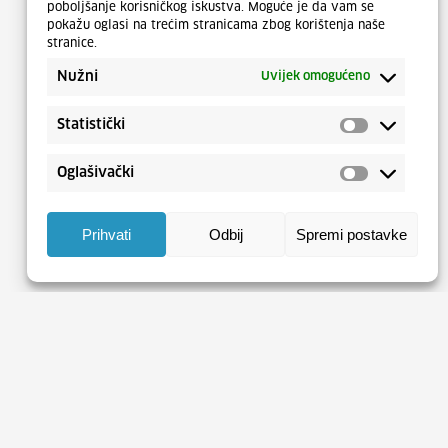
poboljšanje korisničkog iskustva. Moguće je da vam se
pokažu oglasi na trećim stranicama zbog korištenja naše
stranice.
Nužni
Uvijek omogućeno
Statistički
Oglašivački
Prihvati
Odbij
Spremi postavke
Tržište rada na dohvat ruke