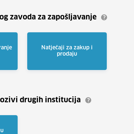
kog zavoda za zapošljavanje
?
vanje
Natječaji za zakup i
prodaju
pozivi drugih institucija
?
lu