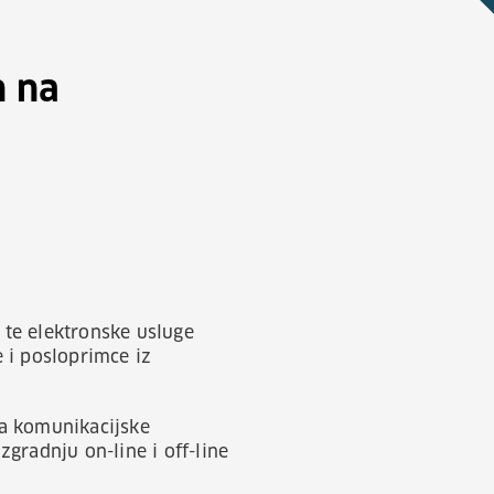
n na
 te elektronske usluge
 i posloprimce iz
ja komunikacijske
gradnju on-line i off-line