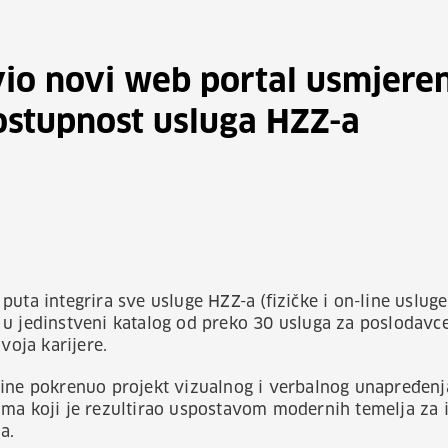
io novi web portal usmjere
dostupnost usluga HZZ-a
uta integrira sve usluge HZZ-a (fizičke i on-line usluge
u jedinstveni katalog od preko 30 usluga za poslodavce
voja karijere.
dine pokrenuo projekt vizualnog i verbalnog unapređen
ma koji je rezultirao uspostavom modernih temelja za iz
a.