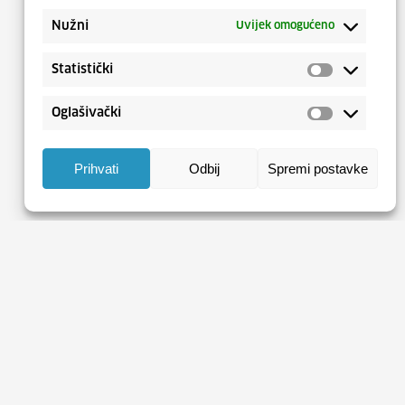
Nužni
Uvijek omogućeno
Statistički
Oglašivački
Prihvati
Odbij
Spremi postavke
Tržište rada na dohvat ruke
opusti priliku, prijavi se