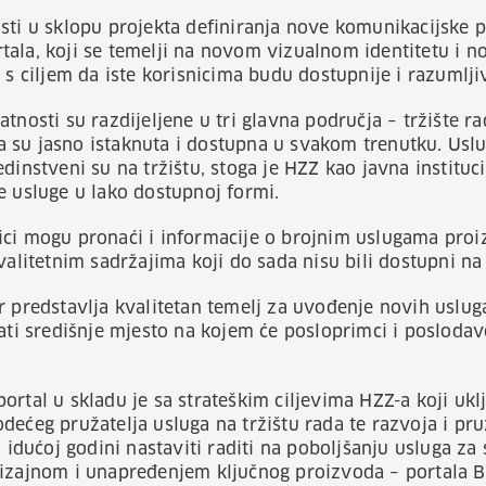
sti u sklopu projekta definiranja nove komunikacijske p
tala, koji se temelji na novom vizualnom identitetu i 
 s ciljem da iste korisnicima budu dostupnije i razumljiv
tnosti su razdijeljene u tri glavna područja – tržište rad
oja su jasno istaknuta i dostupna u svakom trenutku. Usl
dinstveni su na tržištu, stoga je HZZ kao javna instituc
e usluge u lako dostupnoj formi.
ci mogu pronaći i informacije o brojnim uslugama proiz
kvalitetnim sadržajima koji do sada nisu bili dostupni n
r predstavlja kvalitetan temelj za uvođenje novih uslug
ati središnje mjesto na kojem će posloprimci i poslodavc
ortal u skladu je sa strateškim ciljevima HZZ-a koji ukl
dećeg pružatelja usluga na tržištu rada te razvoja i pr
u idućoj godini nastaviti raditi na poboljšanju usluga za 
izajnom i unapređenjem ključnog proizvoda – portala Bur