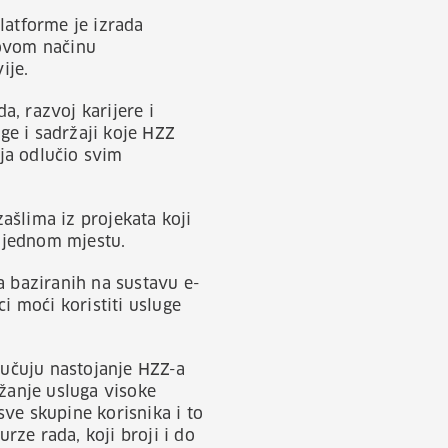
latforme je izrada
novom načinu
ije.
a, razvoj karijere i
uge i sadržaji koje HZZ
ija odlučio svim
ašlima iz projekata koji
a jednom mjestu.
a baziranih na sustavu e-
i moći koristiti usluge
jučuju nastojanje HZZ-a
užanje usluga visoke
sve skupine korisnika i to
ze rada, koji broji i do