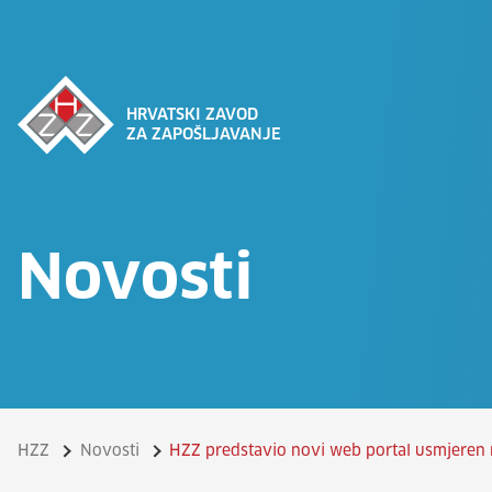
HRVATSKI ZAVOD
ZA ZAPOŠLJAVANJE
Novosti
HZZ
Novosti
HZZ predstavio novi web portal usmjeren 