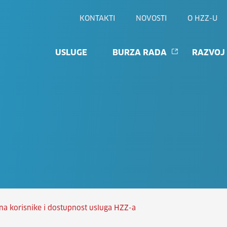
KONTAKTI
NOVOSTI
O HZZ-U
USLUGE
BURZA RADA
RAZVOJ
na korisnike i dostupnost usluga HZZ-a