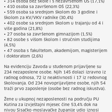
• 314 osoba bez škole i s nezavršenom OŠ (17,1%)
• 410 osoba sa završenom OŠ (22,3%)
• 559 osoba sa srednjom školom do 3 godine i
školom za KV/VKV radnike (30,4%)
• 402 osobe sa srednjom školom u trajanju od 4 i
više godina (21,8%)
• 27 osoba sa završenom gimnazijom (1,5%)
• 82 osobe s višom školom i stručnim studijima
(4,5%)
• 47 osoba s fakultetom, akademijom, magisterijem
i doktoratom (2,6%)
Na evidenciju Zavoda u studenom prijavljene su
234 nezaposlene osobe. Njih 145 dolazi izravno iz
radnog odnosa, 72 iz neaktivnosti i 17 iz redovnog
školovanja. Od 234 novoprijavljene osobe, njih 54
traži prvo zaposlenje (osobe bez radnog iskustva).
Žene u ukupnoj nezaposlenosti na području PU
Kutina za izvještajni mjesec čine 53,4% dok na
nivou Sisačko-moslavačke županije udio iznosi