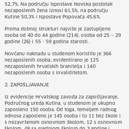
52,7%. Na području Ispostave Novska postotak
nezaposlenih žena iznosi 61,5%, na području
Kutine 50,3% i Ispostave Popovača 45,6%.
Prema dobnoj strukturi najviše je zastupljeno
osoba od 40 do 44 godine (214), osoba od 25 – 29
godine (26) i 55 - 59 godina starosti.
Novčanu naknadu u studenom koristilo je 366
nezaposlenih osoba, evidentirano je 125
nezaposlenih hrvatskih branitelja i 140
nezaposlenih osoba s invaliditetom.
2. ZAPOŠLJAVANJE
Iz evidencije Hrvatskog zavoda za zapošljavanje,
Područnog ureda Kutina, u studenom je ukupno
zaposleno 150 osoba. Od toga, temeljem radnog
odnosa zaposleno je 145 osoba i to 11 bez škole i
s nezavršenom osnovnom školom, 12 s osnovnom
školom, 48 sa srednjom školom do 3 godine i