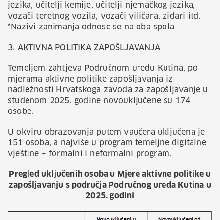
jezika, učitelji kemije, učitelji njemačkog jezika,
vozači teretnog vozila, vozači viličara, zidari itd.
*Nazivi zanimanja odnose se na oba spola
3. AKTIVNA POLITIKA ZAPOŠLJAVANJA
Temeljem zahtjeva Područnom uredu Kutina, po
mjerama aktivne politike zapošljavanja iz
nadležnosti Hrvatskoga zavoda za zapošljavanje u
studenom 2025. godine novouključene su 174
osobe.
U okviru obrazovanja putem vaučera uključena je
151 osoba, a najviše u program temeljne digitalne
vještine – formalni i neformalni program.
Pregled uključenih osoba u Mjere aktivne politike u
zapošljavanju s područja Područnog ureda Kutina u
2025. godini