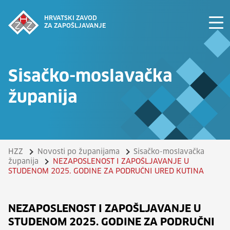
HRVATSKI ZAVOD
ZA ZAPOŠLJAVANJE
Sisačko-moslavačka
županija
HZZ
Novosti po županijama
Sisačko-moslavačka
županija
NEZAPOSLENOST I ZAPOŠLJAVANJE U
STUDENOM 2025. GODINE ZA PODRUČNI URED KUTINA
NEZAPOSLENOST I ZAPOŠLJAVANJE U
STUDENOM 2025. GODINE ZA PODRUČNI