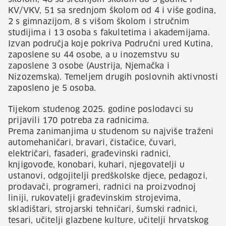
KV/VKV, 51 sa srednjom školom od 4 i više godina,
2 s gimnazijom, 8 s višom školom i stručnim
studijima i 13 osoba s fakultetima i akademijama.
Izvan područja koje pokriva Područni ured Kutina,
zaposlene su 44 osobe, a u inozemstvu su
zaposlene 3 osobe (Austrija, Njemačka i
Nizozemska). Temeljem drugih poslovnih aktivnosti
zaposleno je 5 osoba.
Tijekom studenog 2025. godine poslodavci su
prijavili 170 potreba za radnicima.
Prema zanimanjima u studenom su najviše traženi
automehaničari, bravari, čistačice, čuvari,
električari, fasaderi, građevinski radnici,
knjigovođe, konobari, kuhari, njegovatelji u
ustanovi, odgojitelji predškolske djece, pedagozi,
prodavači, programeri, radnici na proizvodnoj
liniji, rukovatelji građevinskim strojevima,
skladištari, strojarski tehničari, šumski radnici,
tesari, učitelji glazbene kulture, učitelji hrvatskog