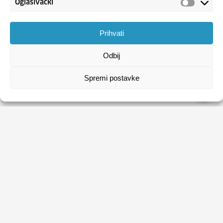
Oglašivački
Prihvati
Odbij
Spremi postavke
HRVATSKI ZAVOD ZA ZAPOŠLJAVANJE
Usluge
Obrasci
Natječaji
Publikacije HZZ-a
O HZZ-u
Uvjeti korištenja
Sezonski poslovi
Politika privatnosti
Kontakti
Digitalna pristupačnost