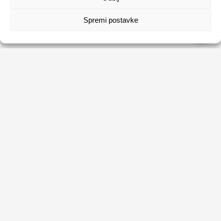
Spremi postavke
HRVATSKI ZAVOD ZA ZAPOŠLJAVANJE
Usluge
Obrasci
Natječaji
Publikacije HZZ-a
O HZZ-u
Uvjeti korištenja
Sezonski poslovi
Politika privatnosti
Kontakti
Digitalna pristupačnost
Tržište rada na dohvat ruke
Ne propusti priliku, prijavi se