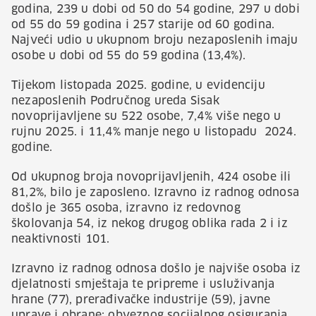
godina, 239 u dobi od 50 do 54 godine, 297 u dobi
od 55 do 59 godina i 257 starije od 60 godina.
Najveći udio u ukupnom broju nezaposlenih imaju
osobe u dobi od 55 do 59 godina (13,4%).
Tijekom listopada 2025. godine, u evidenciju
nezaposlenih Područnog ureda Sisak
novoprijavljene su 522 osobe, 7,4% više nego u
rujnu 2025. i 11,4% manje nego u listopadu 2024.
godine.
Od ukupnog broja novoprijavljenih, 424 osobe ili
81,2%, bilo je zaposleno. Izravno iz radnog odnosa
došlo je 365 osoba, izravno iz redovnog
školovanja 54, iz nekog drugog oblika rada 2 i iz
neaktivnosti 101.
Izravno iz radnog odnosa došlo je najviše osoba iz
djelatnosti smještaja te pripreme i usluživanja
hrane (77), prerađivačke industrije (59), javne
uprave i obrane; obveznog socijalnog osiguranja