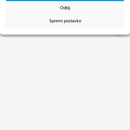
Odbij
Spremi postavke
HRVATSKI ZAVOD ZA ZAPOŠLJAVANJE
Usluge
Obrasci
Natječaji
Publikacije HZZ-a
O HZZ-u
Uvjeti korištenja
Sezonski poslovi
Politika privatnosti
Kontakti
Digitalna pristupačnost
Tržište rada na dohvat ruke