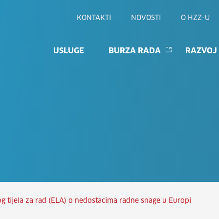
KONTAKTI
NOVOSTI
O HZZ-U
USLUGE
BURZA RADA
RAZVOJ
 tijela za rad (ELA) o nedostacima radne snage u Europi