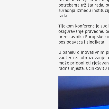
raspoložive vještine i mo
potrebama tržišta rada, po
suradnja između instituci
rada.
Tijekom konferencije sudi
osiguravanje pravedne, od
predstavnika Europske kom
poslodavaca i sindikata.
U panelu o inovativnim p
vaučera za obrazovanje o
može pridonijeti rješavanj
radna mjesta, učinkovitu i