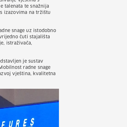
đivanje vještina s
e talenata te snažnija
 s izazovima na tržištu
 radne snage uz istodobno
rijedno čuti stajališta
e, istraživača,
dstavljen je sustav
Mobilnost radne snage
zvoj vještina, kvalitetna