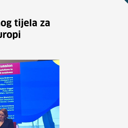
g tijela za
uropi