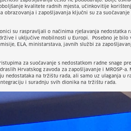
gućnosti zapošljavanja često ne podudaraju. Bolje uskla
boljšanje kvalitete radnih mjesta, učinkovitije korištenj
ja obrazovanja i zapošljavanja ključni su za suočavanje
onici su raspravljali o načinima rješavanja nedostatka
ržive i uključive mobilnosti u Europi. Posebno je bilo v
isije, ELA, ministarstava, javnih službi za zapošljavanj
ristupima za suočavanje s nedostatkom radne snage pre
draslih Hrvatskog zavoda za zapošljavanje i MROSP-a. 
u nedostataka na tržištu rada, ali samo uz ulaganja u ra
ntegraciju i suradnju svih dionika na tržištu rada.