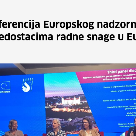
erencija Europskog nadzorno
nedostacima radne snage u E