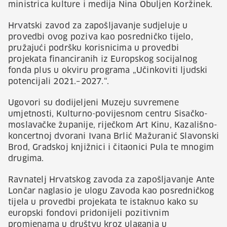
ministrica kulture i medija Nina Obuljen Koržinek.
Hrvatski zavod za zapošljavanje sudjeluje u
provedbi ovog poziva kao posredničko tijelo,
pružajući podršku korisnicima u provedbi
projekata financiranih iz Europskog socijalnog
fonda plus u okviru programa „Učinkoviti ljudski
potencijali 2021.–2027.“.
Ugovori su dodijeljeni Muzeju suvremene
umjetnosti, Kulturno-povijesnom centru Sisačko-
moslavačke županije, riječkom Art Kinu, Kazališno-
koncertnoj dvorani Ivana Brlić Mažuranić Slavonski
Brod, Gradskoj knjižnici i čitaonici Pula te mnogim
drugima.
Ravnatelj Hrvatskog zavoda za zapošljavanje Ante
Lončar naglasio je ulogu Zavoda kao posredničkog
tijela u provedbi projekata te istaknuo kako su
europski fondovi pridonijeli pozitivnim
promjenama u društvu kroz ulaganja u