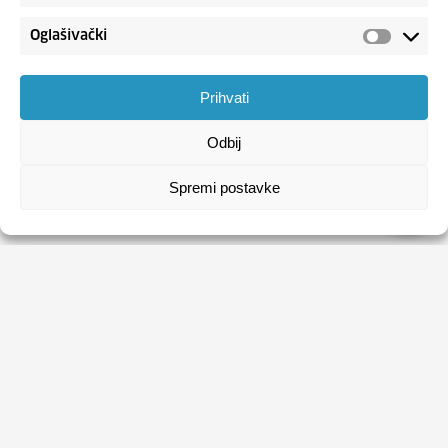
Oglašivački
Prihvati
Odbij
Spremi postavke
HRVATSKI ZAVOD ZA ZAPOŠLJAVANJE
Usluge
Obrasci
Natječaji
Publikacije HZZ-a
O HZZ-u
Uvjeti korištenja
Sezonski poslovi
Politika privatnosti
Kontakti
Digitalna pristupačnost