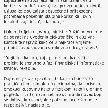
kapacitete i stručnjaka, ali i naših ustanova u
kulturi za budući razvoj i za provedbu inkluzivnih
usluga koje su zaista posvećene i prilagođene
potrebama posebnih skupina korisnika i svih
lokalnih zajednica", istaknuo je.
Nakon dodjele ugovora, ministar Ružić potvrdio je
da se radi na uvođenju elektroničke inkluzivne
kartice te najavio kako će u najkraće vrijeme
primiti novoosnovanu strukovnu udrugu NovisS.
"Digitalna kartica, koju planiramo kao veliki
projekt, je trenutno u fazi financijske i informatičke
izrade", rekao je.
Objasnio je kako je cilj da ta kartica bude vrlo
praktična i maksimalno funkcionalna, da korisniku
omogući kupovinu kako u fizičkom, tako i u online
pogledu. „Na taj način želimo učiniti da novac koji
se dobiva kroz socijalne potrebe, bude što bolje
raspoloživ“, naglasio je.