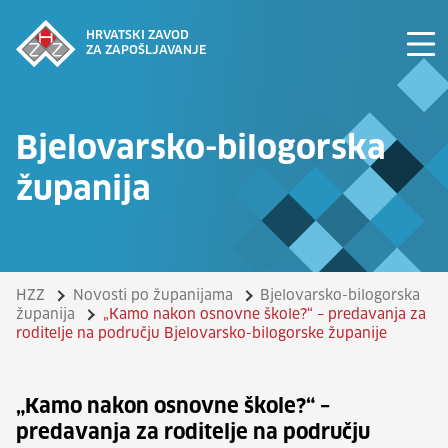
HRVATSKI ZAVOD
ZA ZAPOŠLJAVANJE
Bjelovarsko-bilogorska
županija
HZZ
Novosti po županijama
Bjelovarsko-bilogorska
županija
„Kamo nakon osnovne škole?“ – predavanja za
roditelje na području Bjelovarsko-bilogorske županije
„Kamo nakon osnovne škole?“ –
predavanja za roditelje na području