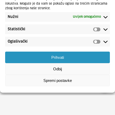
iskustva. Moguće je da vam se pokažu oglasi na trećim stranicama
zbog korištenja naše stranice.
Nužni
Uvijek omogućeno
Statistički
Oglašivački
Prihvati
Odbij
Spremi postavke
HRVATSKI ZAVOD ZA ZAPOŠLJAVANJE
Usluge
Obrasci