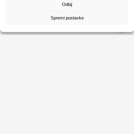
Odbij
Spremi postavke
HRVATSKI ZAVOD ZA ZAPOŠLJAVANJE
Usluge
Obrasci
Natječaji
Publikacije HZZ-a
O HZZ-u
Uvjeti korištenja
Sezonski poslovi
Politika privatnosti
Kontakti
Digitalna pristupačnost
Tržište rada na dohvat ruke
Ne propusti priliku, prijavi se