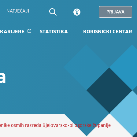
NATJEČAJI
PRIJAVA
 KARIJERE
STATISTIKA
KORISNIČKI CENTAR
a
nike osmih razreda Bjelovarsko-bilogorske županije