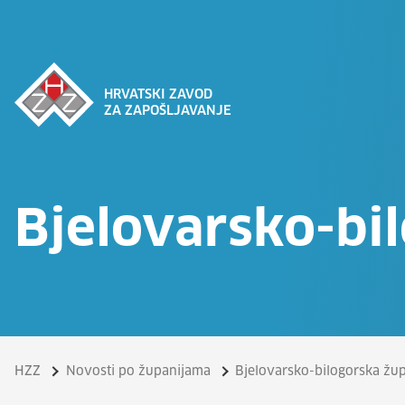
HRVATSKI ZAVOD
ZA ZAPOŠLJAVANJE
Bjelovarsko-bi
HZZ
Novosti po županijama
Bjelovarsko-bilogorska žup