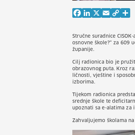
Stručne suradnice CISOK-
osnovne škole?“ za 609 u
županije.
Cilj radionica bio je pruž
obrazovnog puta. Kroz razl
ličnosti, vještine i spos
izborima.
Tijekom radionica predst
srednje škole te deficita
upoznati sa e-alatima za 
Zahvaljujemo školama na 