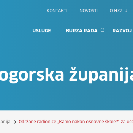
KONTAKTI
NOVOSTI
O HZZ-U
USLUGE
BURZA RADA
RAZVOJ
logorska županij
anija
Održane radionice „Kamo nakon osnovne škole?“ za uče