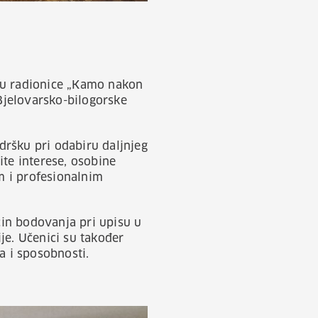
su radionice „Kamo nakon
Bjelovarsko-bilogorske
odršku pri odabiru daljnjeg
tite interese, osobine
im i profesionalnim
in bodovanja pri upisu u
je. Učenici su također
a i sposobnosti.