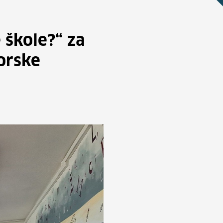
škole?“ za
orske