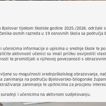
a Bjelovar tijekom školske godine 2025./2026. održale 
čenika osmih razreda u 19 osnovnih škola sa područja 
iti učenicima informacije o upisima u srednje škole te p
ičite aktivnosti učenici su imali priliku osvijestiti vlas
obnosti te promišljati o njihovoj povezanosti s obrazovn
avljene su mogućnosti srednjoškolskog obrazovanja, nač
rna zanimanja na području Bjelovarsko-bilogorske župani
istraživanje zanimanja te upitnicima za procjenu interes
suradnji i učenicima na aktivnom sudjelovanju.