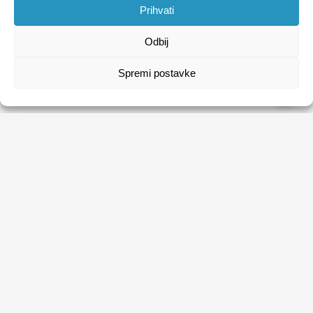
Prihvati
Odbij
Spremi postavke
HRVATSKI ZAVOD ZA ZAPOŠLJAVANJE
Usluge
Obrasci
Natječaji
Publikacije HZZ-a
O HZZ-u
Uvjeti korištenja
Sezonski poslovi
Politika privatnosti
Kontakti
Digitalna pristupačnost