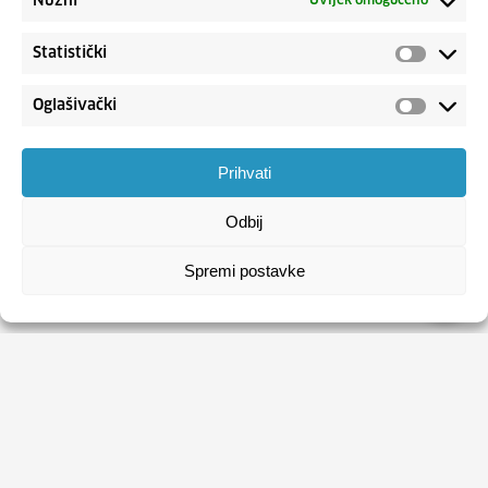
Nužni
Uvijek omogućeno
Statistički
Oglašivački
Prihvati
Odbij
Spremi postavke
HRVATSKI ZAVOD ZA ZAPOŠLJAVANJE
Usluge
Obrasci
Natječaji
Publikacije HZZ-a
O HZZ-u
Uvjeti korištenja