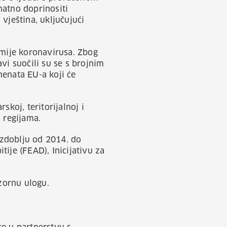
natno doprinositi
vještina, uključujući
mije koronavirusa. Zbog
vi suočili su se s brojnim
menata EU-a koji će
koj, teritorijalnoj i
 regijama.
azdoblju od 2014. do
ije (FEAD), Inicijativu za
zornu ulogu.