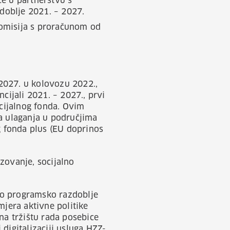
e u partnerstvu s
zdoblje 2021. – 2027.
 Komisija s proračunom od
2027. u kolovozu 2022.,
cijali 2021. – 2027., prvi
ocijalnog fonda. Ovim
za ulaganja u područjima
g fonda plus (EU doprinos
zovanje, socijalno
vo programsko razdoblje
mjera aktivne politike
na tržištu rada posebice
digitalizaciji usluga HZZ-