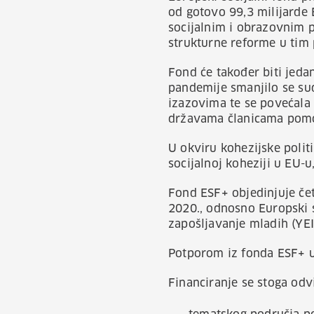
od gotovo 99,3 milijarde 
socijalnim i obrazovnim p
strukturne reforme u tim
Fond će također biti jed
pandemije smanjilo se sud
izazovima te se povećala 
državama članicama pomoć
U okviru kohezijske politi
socijalnoj koheziji u EU-
Fond ESF+ objedinjuje če
2020., odnosno Europski s
zapošljavanje mladih (YEI)
Potporom iz fonda ESF+ u
Financiranje se stoga odvi