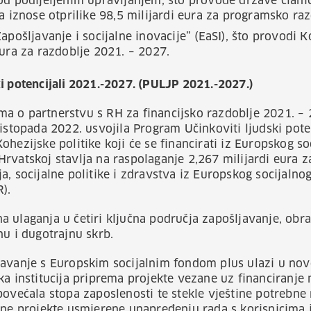
d podijeljenim upravljanjem, što provode države članic
a iznose otprilike 98,5 milijardi eura za programsko ra
apošljavanje i socijalne inovacije” (EaSI), što provodi
ura za razdoblje 2021. – 2027.
i potencijali 2021.-2027. (PULJP 2021.-2027.)
a o partnerstvu s RH za financijsko razdoblje 2021. – 
istopada 2022. usvojila Program Učinkoviti ljudski poten
ohezijske politike koji će se financirati iz Europskog s
rvatskoj stavlja na raspolaganje 2,267 milijardi eura 
a, socijalne politike i zdravstva iz Europskog socijalno
).
 ulaganja u četiri ključna područja zapošljavanje, obra
nu i dugotrajnu skrb.
javanje s Europskim socijalnim fondom plus ulazi u no
ka institucija priprema projekte vezane uz financiranje 
povećala stopa zaposlenosti te stekle vještine potrebne 
jne projekte usmjerene unapređenju rada s korisnicima i 