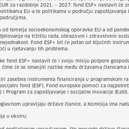
EUR za razdoblje 2021. – 2027. fond ESF+ nastavit će z
olitikama EU-a te politikama u području zapošljavanja i 
 područjima.
an od temelja socioekonomskog oporavka EU-a od pande
jelovanje na tržištu rada, obrazovni i zdravstveni susta
nejednakost. Fond ESF+ bit će jedan od ključnih instru
i u rješavanju tih problema.
ke fond ESF+ nastavit će i svoju misiju potpore gospodars
u, čime će se smanjiti razlike među državama članicama i
tiri zasebna instrumenta financiranja u programskom r
ocijalni fond (ESF), Fond europske pomoći za najpotrebit
 i Program za zapošljavanje i socijalne inovacije (EaSI).
glavnom upravljaju države članice, a Komisija ima nad
ja u okviru: