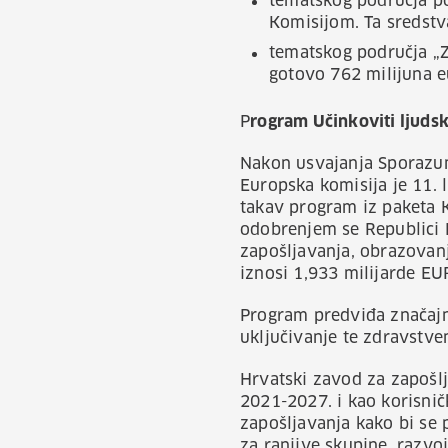
tematskog područja po
Komisijom. Ta sredstv
tematskog područja „Z
gotovo 762 milijuna e
P
rogram Učinkoviti ljudsk
Nakon usvajanja Sporazum
Europska komisija je 11. l
takav program iz paketa K
odobrenjem se Republici H
zapošljavanja, obrazovanj
iznosi 1,933 milijarde EUR
Program predviđa značajna
uključivanje te zdravstve
Hrvatski zavod za zapošl
2021-2027. i kao korisnič
zapošljavanja kako bi se 
za ranjive skupine, razvo