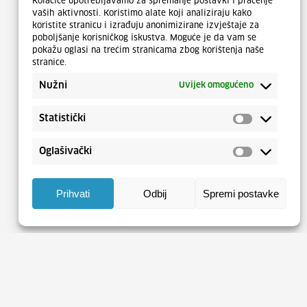
Kolačiće upotrebljavamo za spremanje postavki i praćenje
vaših aktivnosti. Koristimo alate koji analiziraju kako
koristite stranicu i izrađuju anonimizirane izvještaje za
poboljšanje korisničkog iskustva. Moguće je da vam se
pokažu oglasi na trećim stranicama zbog korištenja naše
stranice.
Nužni
Uvijek omogućeno
Statistički
Oglašivački
Prihvati
Odbij
Spremi postavke