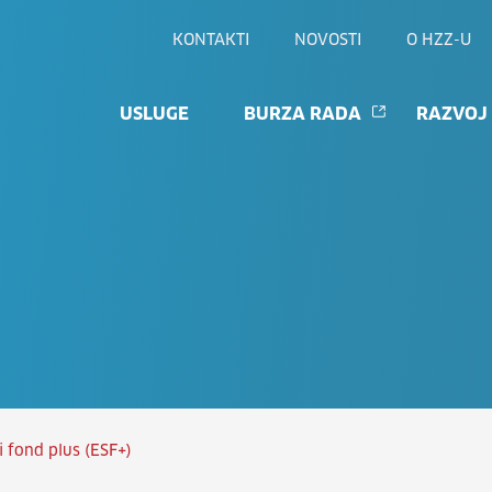
KONTAKTI
NOVOSTI
O HZZ-U
USLUGE
BURZA RADA
RAZVOJ
i fond plus (ESF+)