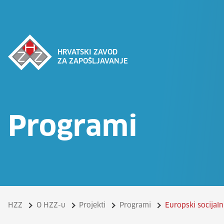
HRVATSKI ZAVOD
ZA ZAPOŠLJAVANJE
Programi
HZZ
O HZZ-u
Projekti
Programi
Europski socijaln