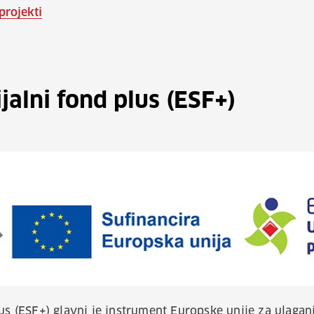
projekti
jalni fond plus (ESF+)
lus (ESF+) glavni je instrument Europske unije za ulagan