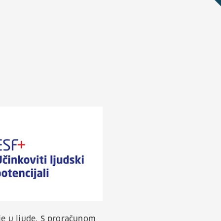
je u ljude. S proračunom